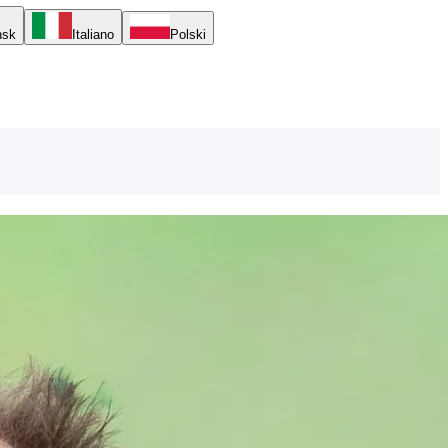
nsk
Italiano
Polski