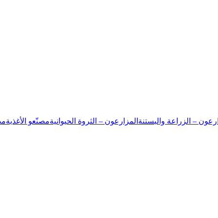
رعون – الزراعة والبستنة
المزارعون – الثروة الحيوانية
مصنّعو الأغذية
مد