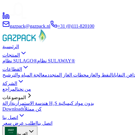
gazpack@gazpack.nl
+31 (0)111-820100
الرئيسية
المنتجات
نظام SULAWAY®
نظام SULAGO®
القطاعات
افن النفايات
النفط والغاز
محطات الغاز المتجدد
معالجة المياه والترشيح
الشركة
من نحن
المراجع
الموضوعات
إزالة H₂S بدون مواد كيميائية
هندسة الاستمرارية
كن ممثلاً
Downloads
اتصل بنا
اتصل بنا
اطلب عرض سعر
العربية