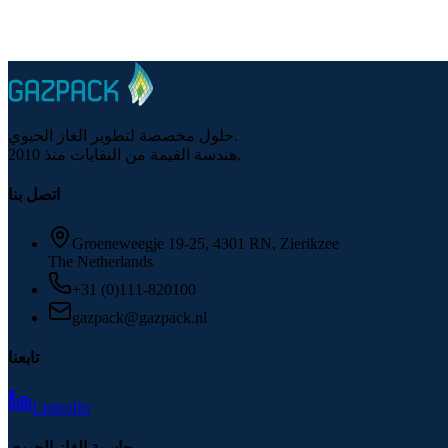
تحدث مع متخصص
هل تريد مناقشة الفرصة شخصيًا؟
حلول مخصصة لتطوير الغاز الحيوي.
هندسة القيمة من النفايات منذ 2010.
اتصل بنا
Groeneweegje 19-25, 4301 RN, Zierikzee
The Netherlands
+31 (0)111-820100
gazpack@gazpack.nl
تابعنا
LinkedIn
حاسبة الغاز الحيوي