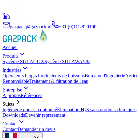
gazpack@gazpack.nl
+31 (0)111-820100
Accueil
Produits
Système SULAGO®
Système SULAWAY®
Industries
Opérateurs biogaz
Producteurs de boissons
Bureaux d'ingénierie
Agricu
Renouvelable
Traitement & filtration de l'eau
Entreprise
À propos
Références
Sujets
Ingénierie pour la continuité
Élimination H₂S sans produits chimiques
Downloads
Devenir représentant
Contact
Contact
Demander un devis