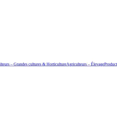
lteurs – Grandes cultures & Horticulture
Agriculteurs – Élevage
Product