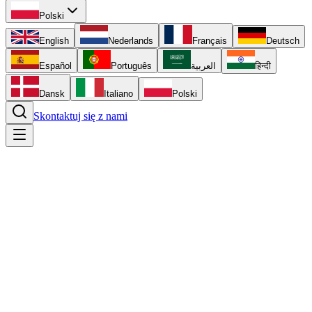
Polski
English
Nederlands
Français
Deutsch
Español
Português
العربية
हिन्दी
Dansk
Italiano
Polski
Skontaktuj się z nami