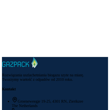
Telefon
:
+31 (0)111-820100
E-mail
:
gazpack@gazpack.nl
Rozwiązania uszlachetniania biogazu szyte na miarę.
Tworzymy wartość z odpadów od 2010 roku.
Kontakt
Groeneweegje 19-25, 4301 RN, Zierikzee
The Netherlands