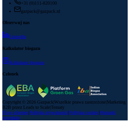
+31 (0)111-820100
gazpack@gazpack.nl
Obserwuj nas
LinkedIn
Kalkulator biogazu
Kalkulator biogazu
Członek
Copyright © 2026 Gazpack
|
Wszelkie prawa zastrzeżone
|
Marketing
B2B przez Leads to Scale
|
Tematy
Flow schemes
|
Polityka prywatności
|
Polityka cookies
|
Warunki
sprzedaży