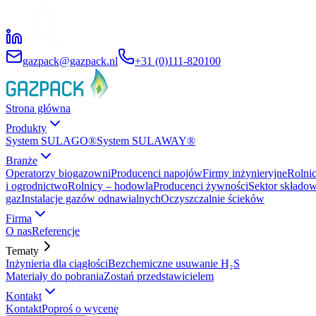
gazpack@gazpack.nl
+31 (0)111-820100
Strona główna
Produkty
System SULAGO®
System SULAWAY®
Branże
Operatorzy biogazowni
Producenci napojów
Firmy inżynieryjne
Rolni
i ogrodnictwo
Rolnicy – hodowla
Producenci żywności
Sektor składow
gaz
Instalacje gazów odnawialnych
Oczyszczalnie ścieków
Firma
O nas
Referencje
Tematy
Inżynieria dla ciągłości
Bezchemiczne usuwanie H₂S
Materiały do pobrania
Zostań przedstawicielem
Kontakt
Kontakt
Poproś o wycenę