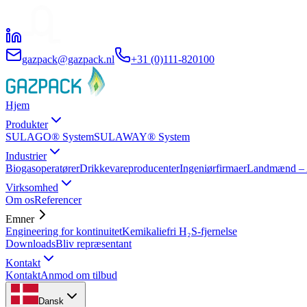
gazpack@gazpack.nl
+31 (0)111-820100
Hjem
Produkter
SULAGO® System
SULAWAY® System
Industrier
Biogasoperatører
Drikkevareproducenter
Ingeniørfirmaer
Landmænd – A
Virksomhed
Om os
Referencer
Emner
Engineering for kontinuitet
Kemikaliefri H₂S-fjernelse
Downloads
Bliv repræsentant
Kontakt
Kontakt
Anmod om tilbud
Dansk