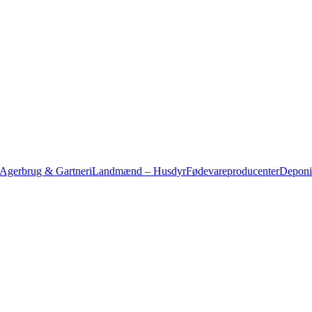
gerbrug & Gartneri
Landmænd – Husdyr
Fødevareproducenter
Deponi