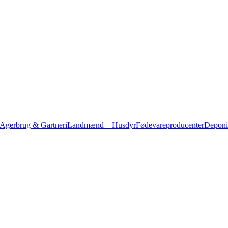
gerbrug & Gartneri
Landmænd – Husdyr
Fødevareproducenter
Deponi