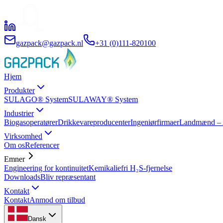
gazpack@gazpack.nl
+31 (0)111-820100
Hjem
Produkter
SULAGO® System
SULAWAY® System
Industrier
Biogasoperatører
Drikkevareproducenter
Ingeniørfirmaer
Landmænd – A
Virksomhed
Om os
Referencer
Emner
Engineering for kontinuitet
Kemikaliefri H₂S-fjernelse
Downloads
Bliv repræsentant
Kontakt
Kontakt
Anmod om tilbud
Dansk