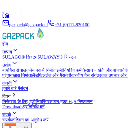
gazpack@gazpack.nl
+31 (0)111-820100
होम
उत्पाद
SULAGO® सिस्टम
SULAWAY® सिस्टम
उद्योग
बायोगैस संचालक
पेय पदार्थ निर्माता
इंजीनियरिंग फर्म
किसान – खेती और बागवानी
क
पशुधन
खाद्य निर्माता
लैंडफिल
तेल और गैस
नवीकरणीय गैस संयंत्र
जल उपचार और न
कंपनी
हमारे बारे में
संदर्भ
विषय
निरंतरता के लिए इंजीनियरिंग
रसायन-मुक्त H₂S निष्कासन
Downloads
प्रतिनिधि बनें
संपर्क
संपर्क
कोटेशन का अनुरोध करें