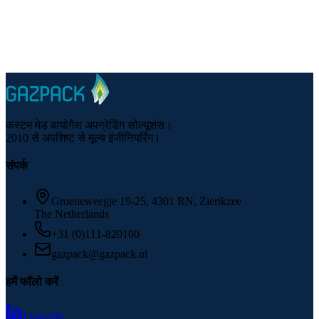
फ़ोन
:
+31 (0)111-820100
ईमेल
:
gazpack@gazpack.nl
कस्टम मेड बायोगैस अपग्रेडिंग सोल्यूशंस।
2010 से अपशिष्ट से मूल्य इंजीनियरिंग।
संपर्क
Groeneweegje 19-25, 4301 RN, Zierikzee
The Netherlands
+31 (0)111-820100
gazpack@gazpack.nl
हमें फॉलो करें
LinkedIn