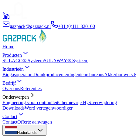
gazpack@gazpack.nl
+31 (0)111-820100
Home
Producten
SULAGO® Systeem
SULAWAY® Systeem
Industrieën
Biogasoperators
Drankproducenten
Ingenieursbureaus
Akkerbouwers &
Bedrijf
Over ons
Referenties
Onderwerpen
Engineering voor continuïteit
Chemievrije H₂S-verwijdering
Downloads
Word vertegenwoordiger
Contact
Contact
Offerte aanvragen
Nederlands