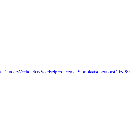
 Tuinders
Veehouders
Voedselproducenten
Stortplaatsoperators
Olie- & 