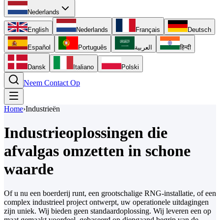
Nederlands
English
Nederlands
Français
Deutsch
Español
Português
العربية
हिन्दी
Dansk
Italiano
Polski
Neem Contact Op
Home
›
Industrieën
Industrieoplossingen die
afvalgas omzetten
in schone
waarde
Of u nu een boerderij runt, een grootschalige RNG-installatie, of een
complex industrieel project ontwerpt, uw operationele uitdagingen
zijn uniek. Wij bieden geen standaardoplossing. Wij leveren een op
maat gemaakt voordeel, gebaseerd op diepgaand begrip van de