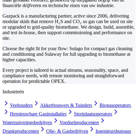
financiële drijfveren en technische eisen van uw industrie.
Gazpack is a manufacturing partner, active since 2006, delivering
modular skids that remove H₂S and CO₂ so gas can be used on site
or upgraded to grid-quality biomethane. We design, build, assemble,
and test in-house, then support commissioning and performance on
site.
Choose the right fit for your flow: Sulago for compact gas cleaning
and conditioning and Sulaway for full upgrading to biomethane at
higher capacities.
Every project is tailored to actual streams, seasonality, space, and
compliance needs, with remote monitoring and straightforward
operation for predictable OPEX.
Industrieën
Veehouders
Akkerbouwers & Tuinders
Biogasoperators
Hernieuwbare Gasinstallaties
Stortplaatsoperators
Waterzuiveringsbedrijven
Voedselproducenten
Drankproducenten
Olie- & Gasbedrijven
Ingenieursbureaus