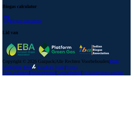
Biogas calculator
Biogas calculator
Lid van
Copyright © 2026 Gazpack
|
Alle Rechten Voorbehouden
|
B2B
Marketing door
Leads to Scale
|
Topics
Flow schemes
|
Privacybeleid
|
Cookiebeleid
|
Verkoopvoorwaarden