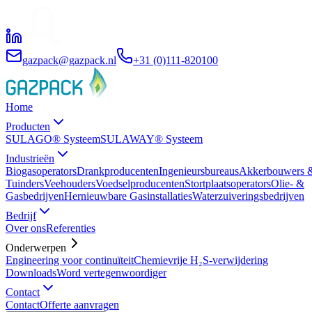
gazpack@gazpack.nl
+31 (0)111-820100
Home
Producten
SULAGO® Systeem
SULAWAY® Systeem
Industrieën
Biogasoperators
Drankproducenten
Ingenieursbureaus
Akkerbouwers 
Tuinders
Veehouders
Voedselproducenten
Stortplaatsoperators
Olie- &
Gasbedrijven
Hernieuwbare Gasinstallaties
Waterzuiveringsbedrijven
Bedrijf
Over ons
Referenties
Onderwerpen
Engineering voor continuïteit
Chemievrije H₂S-verwijdering
Downloads
Word vertegenwoordiger
Contact
Contact
Offerte aanvragen