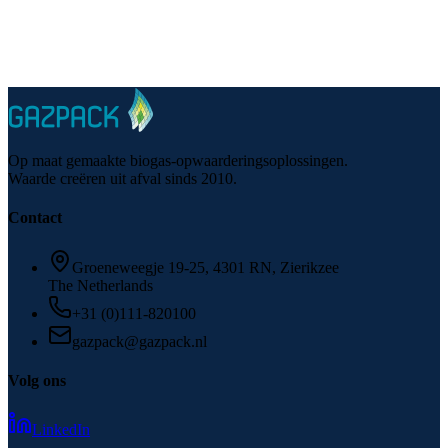
We are the build partner for robust, low-OPEX purification and
upgrading packages. Standardized modules, clear interfaces, and full
documentation keep multi-stakeholder projects on track.
More about biogas upgrading for engineering firms
Op maat gemaakte biogas-opwaarderingsoplossingen.
Waarde creëren uit afval sinds 2010.
Contact
Groeneweegje 19-25, 4301 RN, Zierikzee
The Netherlands
+31 (0)111-820100
gazpack@gazpack.nl
Volg ons
LinkedIn